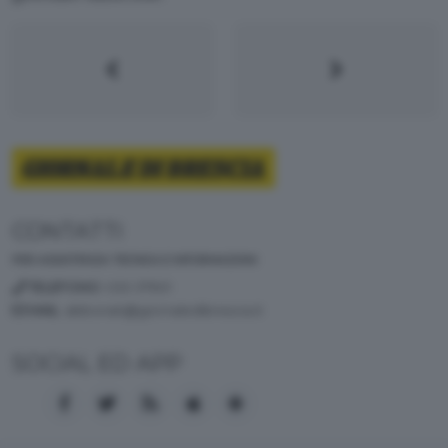
CONTATTI
PER ASSISTENZA TECNICA E INFORMAZIONI
TELEFONO
: 030 37901
MAIL
:
abbonati@giornaledibrescia.it
SOCIAL ED APP