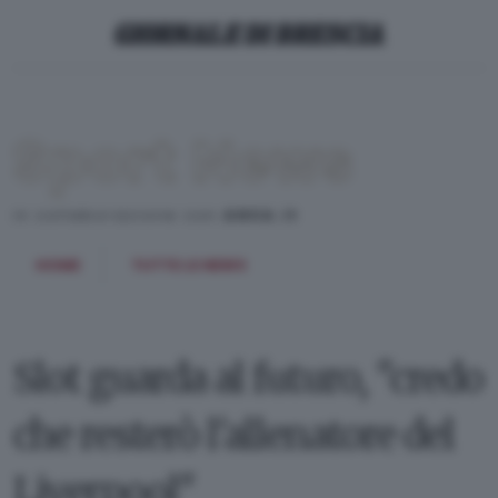
Sport News
in collaborazione con
ANSA.it
HOME
TUTTE LE NEWS
Slot guarda al futuro, "credo
che resterò l'allenatore del
Liverpool"