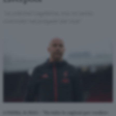
"Le critiche? Legittime, ma mi sento
coinvolto nei progetti del club"
LONDRA, 14 MAG - "Ho tutte le ragioni per credere