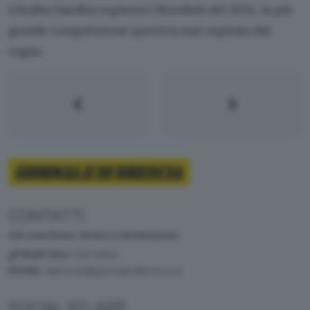
L'Arabia Saudita ospiterà i Mondiali del 2034, la più
grande competizione sportiva mai ospitata dal
regno.
CONTATTI
PER ASSISTENZA TECNICA E INFORMAZIONI
TELEFONO
: 030 37901
MAIL
:
abbonati@giornaledibrescia.it
SOCIAL ED APP