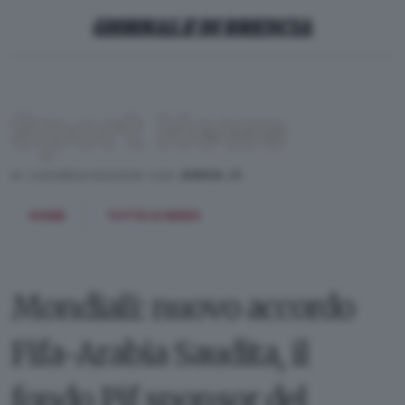
Sport News
in collaborazione con
ANSA.it
HOME
TUTTE LE NEWS
Mondiali: nuovo accordo
Fifa-Arabia Saudita, il
fondo Pif sponsor del